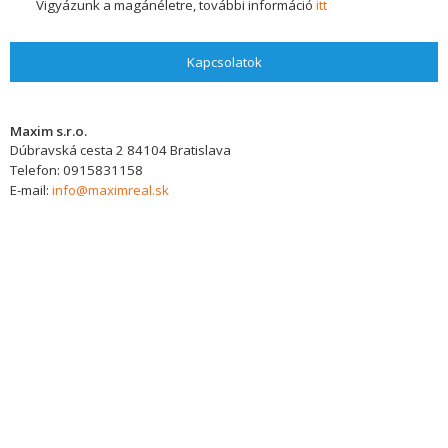
Vigyázunk a magánéletre, további információ
itt
Kapcsolatok
Maxim s.r.o.
Dúbravská cesta 2
84104
Bratislava
Telefon:
0915831158
E-mail:
info@maximreal.sk