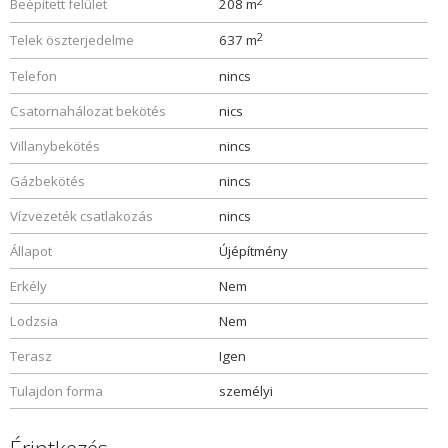
2
Beépített felület
208 m
2
Telek öszterjedelme
637 m
Telefon
nincs
Csatornahálozat bekötés
nics
Villanybekötés
nincs
Gázbekötés
nincs
Vízvezeték csatlakozás
nincs
Állapot
Újépítmény
Erkély
Nem
Lodzsia
Nem
Terasz
Igen
Tulajdon forma
személyi