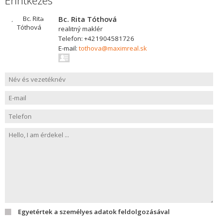
Érintkezés
Bc. Rita Tóthová
realitný maklér
Telefon: +421904581726
E-mail:
tothova@maximreal.sk
Egyetértek a személyes adatok feldolgozásával