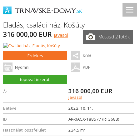
Eladás, családi ház,
Košúty
316 000,00 EUR
javasol
Mutasd 2 fotók
Érdekes
Küld
Nyomni
PDF
topovať inzerát
316 000,00
EUR
Ár
javasol
Betéve
2023. 10. 11.
ID
AR-0ACX-188577 (RT3683)
2
Használati összfelület
234.5 m