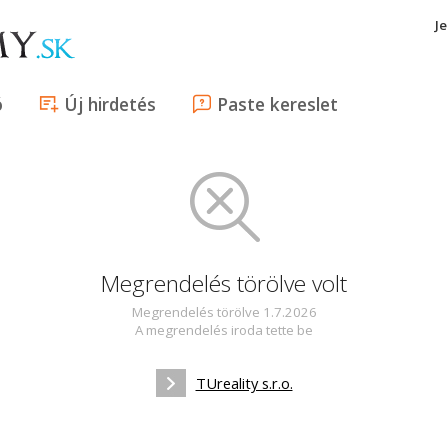
J
ó
Új hirdetés
Paste kereslet
Megrendelés törölve volt
Megrendelés törölve 1.7.2026
A megrendelés iroda tette be
TUreality s.r.o.