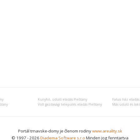
ny
Kunyhó, üdülő eladás Piešťany
Falusi ház eladás
ešťany
Volt gazdasági település eladás Piešťany
Portál trnavske-domy je členom rodiny
www.areality.sk
© 1997 - 2026
Diadema Software s.r.o
Minden jog fenntartva