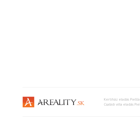
Kertiház eladás Piešťa
Családi villa eladás Pi