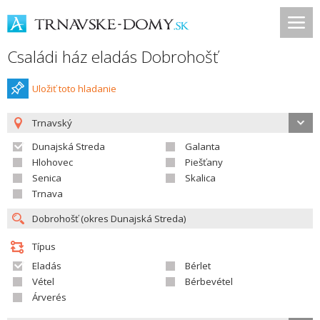
Családi ház eladás Dobrohošť
Uložiť toto hladanie
Trnavský
Dunajská Streda
Galanta
Hlohovec
Piešťany
Senica
Skalica
Trnava
Típus
Eladás
Bérlet
Vétel
Bérbevétel
Árverés