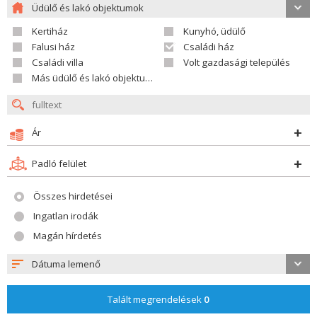
Üdülő és lakó objektumok
Kertiház
Kunyhó, üdülő
Falusi ház
Családi ház
Családi villa
Volt gazdasági település
Más üdülő és lakó objektumok
Ár
Padló felület
Összes hirdetései
Ingatlan irodák
Magán hírdetés
Dátuma lemenő
Talált megrendelések
0